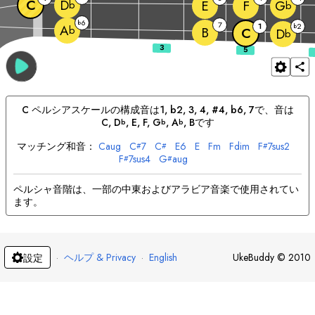
C
D
E
F
G
b
b
6
b
7
1
2
b
A
b
B
C
D
b
C
ペルシア
スケールの構成音は
1, b2, 3, 4, #4, b6, 7
で、音は
C
, 
D
, 
E
, 
F
, 
G
, 
A
, 
B
です
b
b
b
マッチング和音：
C
aug
C
7
C
E
6
E
F
m
F
dim
F
7sus2
#
#
#
F
7sus4
G
aug
#
#
ペルシャ音階は、一部の中東およびアラビア音楽で使用されてい
ます。
·
ヘルプ & Privacy
·
English
UkeBuddy
©
2010
設定