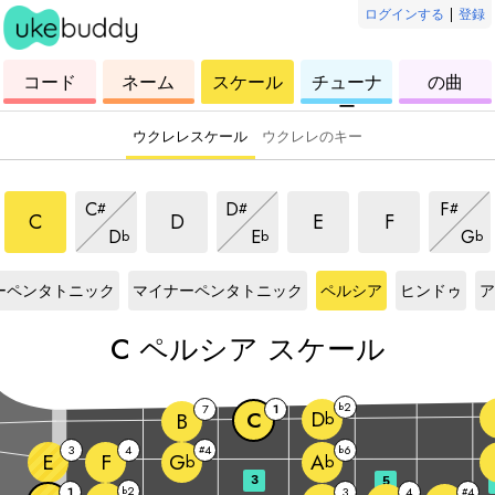
ログインする
|
登録
ウ
コ
ウ
ウ
ウ
コード
ネーム
スケール
チューナ
の曲
ク
ー
ク
ク
ク
ー
レ
ド
レ
レ
レ
レ
レ
レ
レ
ウクレレスケール
ウクレレのキー
ペルシアスケール
ペルシアスケール
ペルシアスケール
ペルシアスケ
ペルシアスケール
ペルシアスケール
ペルシ
C
D
F
#
#
#
ペルシアスケール
ペルシアスケール
ペル
C
D
E
F
D
E
G
b
b
b
ル
C
スケール
C
スケール
C
スケール
C
ス
ーペンタトニック
マイナーペンタトニック
ペルシア
ヒンドゥ
ア
C
ペルシア スケール
2
b
7
1
D
C
B
b
3
4
4
6
#
b
E
F
G
A
b
b
3
5
2
1
b
3
4
4
#