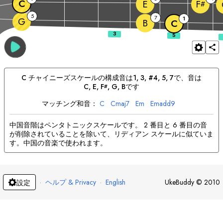
C
E
F
#
5
7
1
G
B
C
C
チャイニーズ
スケールの構成音は
1, 3, #4, 5, 7
で、音は
C
, 
E
, 
F
, 
G
, 
B
です
#
マッチング和音：
C
C
maj7
E
m
E
madd9
中国音階はペンタトニックスケールです。 2 番目と 6 番目の音
が削除されていることを除いて、リディアン スケールに似ていま
す。中国の音楽で使われます。
·
ヘルプ & Privacy
·
English
UkeBuddy
©
2010
設定