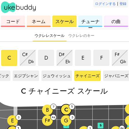
ログインする
|
登録
ウ
コ
ウ
ウ
ウ
コード
ネーム
スケール
チューナ
の曲
ク
ー
ク
ク
ク
ー
レ
ド
レ
レ
レ
レ
レ
レ
レ
ウクレレスケール
ウクレレのキー
チャイニーズスケール
チャイニーズスケール
チャイニーズスケール
チャイニーズ
チャイニーズスケール
チャイニーズスケール
チャイ
C
D
F
#
#
#
チャイニーズスケール
チャイニーズスケール
チャ
C
D
E
F
D
E
G
b
b
b
ール
C
スケール
C
スケール
C
スケール
C
スケール
ビック
エジプシャン
ジュウィッシュ
チャイニーズ
ジャパニーズ
C
チャイニーズ スケール
7
1
C
B
3
4
5
#
E
G
F
#
3
5
1
3
4
#