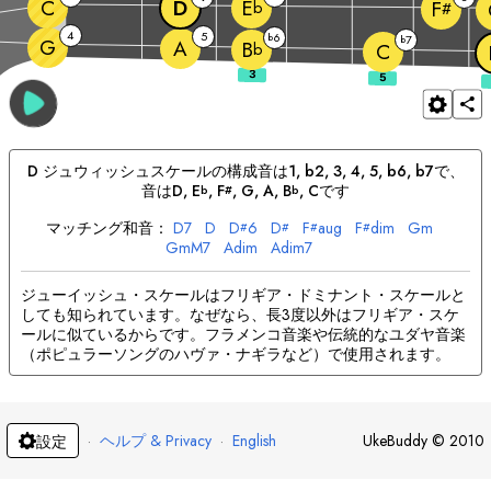
C
D
E
F
b
#
4
5
6
b
7
b
G
A
B
b
C
D
ジュウィッシュ
スケールの構成音は
1, b2, 3, 4, 5, b6, b7
で、
音は
D
, 
E
, 
F
, 
G
, 
A
, 
B
, 
C
です
b
#
b
マッチング和音：
D
7
D
D
6
D
F
aug
F
dim
G
m
#
#
#
#
G
mM7
A
dim
A
dim7
ジューイッシュ・スケールはフリギア・ドミナント・スケールと
しても知られています。なぜなら、長3度以外はフリギア・スケ
ールに似ているからです。フラメンコ音楽や伝統的なユダヤ音楽
（ポピュラーソングのハヴァ・ナギラなど）で使用されます。
·
ヘルプ & Privacy
·
English
UkeBuddy
©
2010
設定