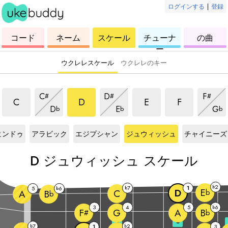
ログインする
|
登録
ウ
コ
ウ
ウ
ウ
コード
ネーム
スケール
チューナ
の曲
ク
ー
ク
ク
ク
ー
レ
ド
レ
レ
レ
レ
レ
レ
レ
ウクレレスケール
ウクレレのキー
ジュウィッシュスケール
ジュウィッシュスケール
ジュウィッシュスケー
ジュウィッシ
ジュウィッシュスケール
ジュウィッシュスケール
ジュウ
C
D
F
#
#
#
ジュウィッシュスケール
ジュウィッシュスケール
ジュ
C
D
E
F
D
E
G
b
b
b
スケール
D
スケール
D
スケール
D
スケール
D
スケール
ヒンドゥ
アラビック
エジプシャン
ジュウィッシュ
チャイニーズ
D
ジュウィッシュ スケール
2
b
7
1
5
6
b
b
E
D
C
b
A
B
b
3
4
5
6
b
G
A
F
B
#
b
3
5
7
2
b
1
b
3