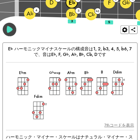
D
F
E
G
b
b
4
5
6
b
A
b
B
C
b
b
E
ハーモニックマイナ
スケールの構成音は
1, 2, b3, 4, 5, b6, 7
b
で、音は
E
, 
F
, 
G
, 
A
, 
B
, Cb, 
D
です
b
b
b
b
和
和
和
和
和
和
マ
音
音
音
音
音
音
B
D
dim
G
aug
E
m
A
m
B
b
b
b
b
ッ
チ
4
ン
グ
和
和
音
F
dim
音：
2
7thコードを表示
ハーモニック・マイナー・スケールはナチュラル・マイナー・ス