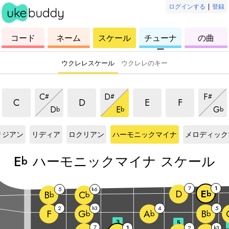
ログインする
|
登録
ウ
コ
ウ
ウ
ウ
コード
ネーム
スケール
チューナ
の曲
ク
ー
ク
ク
ク
ー
レ
ド
レ
レ
レ
レ
レ
レ
レ
ウクレレスケール
ウクレレのキー
ハーモニックマイナスケール
ハーモニックマイナスケール
ハーモニックマイナス
ハーモニック
ハーモニックマイナスケール
ハーモニックマイナスケール
ハーモ
C
D
F
#
#
#
ハーモニックマイナスケール
ハーモニックマイナスケール
ハー
C
D
E
F
D
E
G
b
b
b
ケール
Eb
スケール
Eb
スケール
Eb
スケール
Eb
スケール
リジアン
リディア
ロクリアン
ハーモニックマイナ
メロディック
E
ハーモニックマイナ スケール
b
7
1
5
6
b
D
E
b
B
C
b
b
2
3
4
5
b
F
G
A
B
b
b
b
3
5
7
1
2
3
b