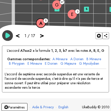
7
b
G
3
5
5
E
1
A
<
>
1
/
17
L'accord
A
7sus2
a la formule
1, 2, 5, b7
avec les notes
A
, 
B
, 
E
, 
G
Gammes correspondantes:
A
Mineure
A
Dorien
B
Mineure
B
Phrygien
E
Mineure
E
Dorien
G
Majeure
G
Myxolydien
L'accord de septième avec seconde suspendue est une variante de
l'accord de seconde suspendue, c'est-à-dire qu'il n'a pas de tierce et
sonne ouvert. Il peut être utilisé pour préparer une résolution
ascendante vers la tierce.
·
Aide & Privacy
·
English
UkeBuddy
©
2010
Paramètres