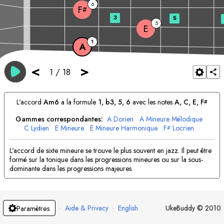
6
F
#
3
5
5
E
1
A
<
>
1
/
18
L'accord
A
m6
a la formule
1, b3, 5, 6
avec les notes
A
, 
C
, 
E
, 
F
#
Gammes correspondantes:
A
Dorien
A
Mineure Mélodique
C
Lydien
E
Mineure
E
Mineure Harmonique
F
Locrien
#
F
Blues
#
L'accord de sixte mineure se trouve le plus souvent en jazz. Il peut être
formé sur la tonique dans les progressions mineures ou sur la sous-
dominante dans les progressions majeures.
·
Aide & Privacy
·
English
UkeBuddy
©
2010
Paramètres