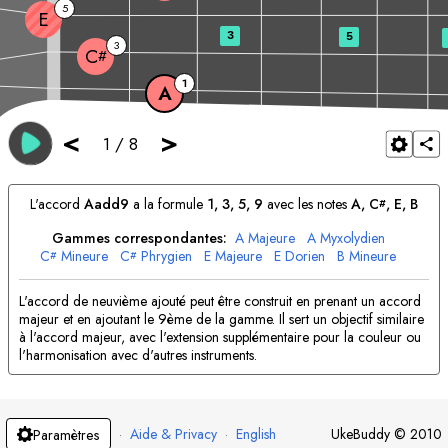
5
E
3
5
3
C
#
1
A
<
>
1
/
8
L'accord
A
add9
a la formule
1, 3, 5, 9
avec les notes
A
, 
C
, 
E
, 
B
#
Gammes correspondantes:
A
Majeure
A
Myxolydien
C
Mineure
C
Phrygien
E
Majeure
E
Dorien
B
Mineure
#
#
B
Dorien
L'accord de neuvième ajouté peut être construit en prenant un accord
majeur et en ajoutant le 9ème de la gamme. Il sert un objectif similaire
à l'accord majeur, avec l'extension supplémentaire pour la couleur ou
l'harmonisation avec d'autres instruments.
·
Aide & Privacy
·
English
UkeBuddy
©
2010
Paramètres