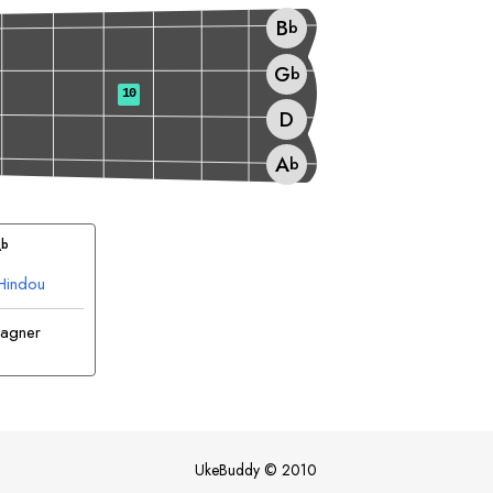
B
b
G
b
10
D
A
b
A
b
Hindou
pagner
UkeBuddy
©
2010