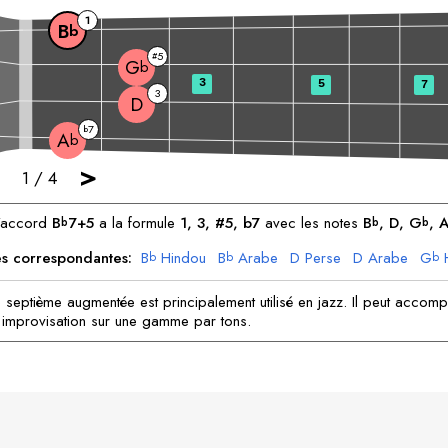
1
B
b
5
#
G
b
3
5
7
3
D
7
b
A
b
>
1
/
4
'accord
B
7+5
a la formule
1, 3, #5, b7
avec les notes
B
, 
D
, 
G
, 
b
b
b
 correspondantes:
B
Hindou
B
Arabe
D
Perse
D
Arabe
G
b
b
b
G
Arabe
A
Arabe
A
Bohémien
b
b
b
 septième augmentée est principalement utilisé en jazz. Il peut accom
 improvisation sur une gamme par tons.