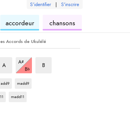
S'identifier
|
S'inscrire
de
ukulélé
accordeur
chansons
élé
ukulélé
es Accords de Ukulélé
ccord
+5
accord
7+5
accord
7+5
A
#
accord
7+5
A
B
B
b
accord
accord
Bb
Bb
add9
madd9
ord
accord
Bb
11
madd11