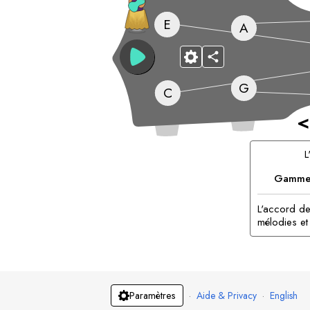
E
A
G
C
<
L
Gammes
L'accord de
mélodies et
·
Aide & Privacy
·
English
Paramètres