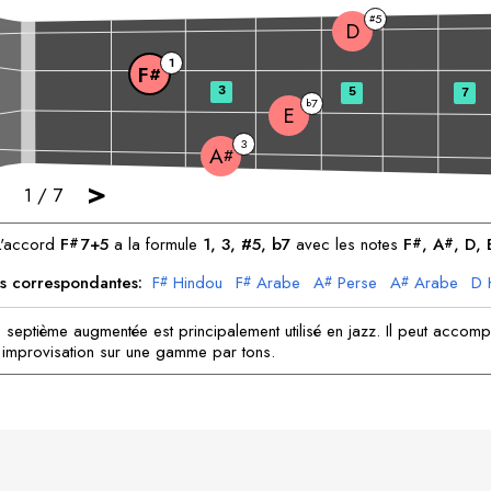
5
#
D
1
F
#
3
5
7
7
b
E
3
A
#
>
1
/
7
L'accord
F
7+5
a la formule
1, 3, #5, b7
avec les notes
F
, 
A
, 
D
, 
#
#
#
 correspondantes:
F
Hindou
F
Arabe
A
Perse
A
Arabe
D
#
#
#
#
D
Arabe
E
Arabe
E
Bohémien
 septième augmentée est principalement utilisé en jazz. Il peut accom
 improvisation sur une gamme par tons.