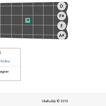
D
F
#
10
E
A
#
E
Hindou
pagner
UkeBuddy
©
2010