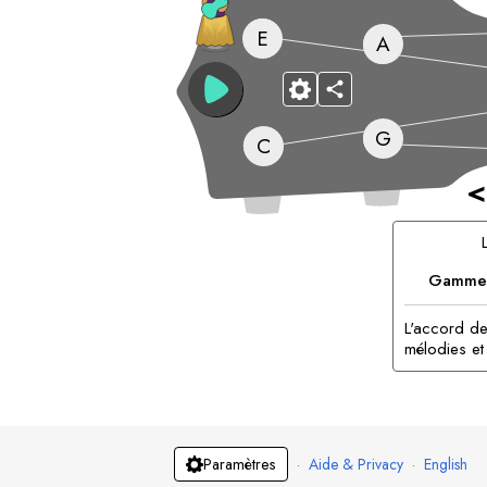
E
A
G
C
<
Gammes
L'accord de
mélodies et
·
Aide & Privacy
·
English
Paramètres