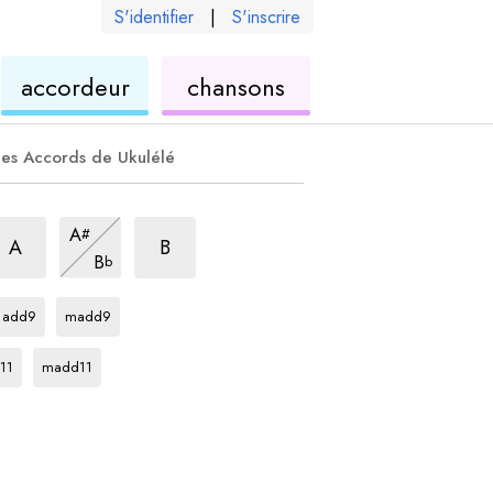
S'identifier
|
S'inscrire
de
ukulélé
accordeur
chansons
élé
ukulélé
es Accords de Ukulélé
ccord
+5
accord
7+5
accord
7+5
A
#
accord
7+5
A
B
B
b
accord
accord
F#
F#
add9
madd9
ord
accord
F#
11
madd11