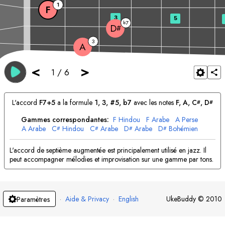
1
F
3
5
7
b
D
#
3
A
<
>
1
/
6
L'accord
F
7+5
a la formule
1, 3, #5, b7
avec les notes
F
, 
A
, 
C
, 
D
#
#
Gammes correspondantes:
F
Hindou
F
Arabe
A
Perse
A
Arabe
C
Hindou
C
Arabe
D
Arabe
D
Bohémien
#
#
#
#
L'accord de septième augmentée est principalement utilisé en jazz. Il
peut accompagner mélodies et improvisation sur une gamme par tons.
·
Aide & Privacy
·
English
UkeBuddy
©
2010
Paramètres