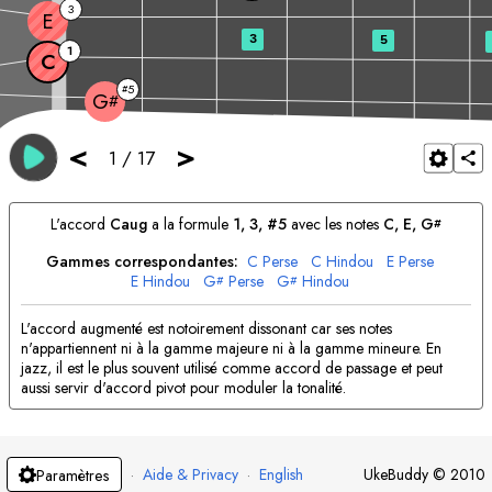
3
E
3
5
1
C
5
#
G
#
<
>
1
/
17
L'accord
C
aug
a la formule
1, 3, #5
avec les notes
C
, 
E
, 
G
#
Gammes correspondantes:
C
Perse
C
Hindou
E
Perse
E
Hindou
G
Perse
G
Hindou
#
#
L'accord augmenté est notoirement dissonant car ses notes
n'appartiennent ni à la gamme majeure ni à la gamme mineure. En
jazz, il est le plus souvent utilisé comme accord de passage et peut
aussi servir d'accord pivot pour moduler la tonalité.
·
Aide & Privacy
·
English
UkeBuddy
©
2010
Paramètres