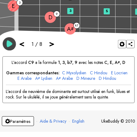
3
E
3
5
9
D
7
b
A
#
<
>
1
/
8
L'accord
C
9
a la formule
1, 3, b7, 9
avec les notes
C
, 
E
, 
A
, 
D
#
Gammes correspondantes:
C
Myxolydien
C
Hindou
E
Locrien
E
Arabe
A
Lydien
A
Arabe
D
Mineure
D
Hindou
#
#
L'accord de neuvième de dominante est surtout utilisé en funk, blues et
rock. Sur le ukulélé, il se joue généralement sans la quinte.
·
Aide & Privacy
·
English
UkeBuddy
©
2010
Paramètres