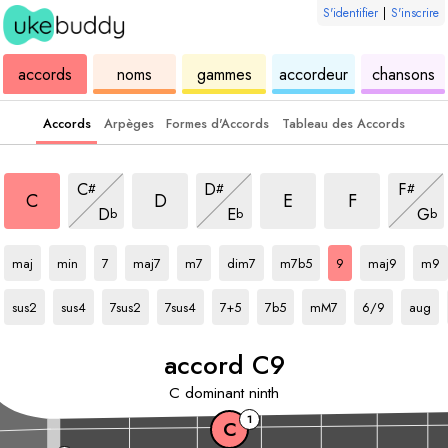
S'identifier
|
S'inscrire
de
des
de
de
u
accords
noms
gammes
accordeur
chansons
ukulélé
accords
ukulélé
ukulélé
Accords
Arpèges
Formes d'Accords
Tableau des Accords
accord
9
accord
9
accord
9
accord
9
accord
9
accord
9
accord
9
C
D
F
#
#
#
accord
9
accord
9
accor
9
C
D
E
F
D
E
G
b
b
b
accord
C
accord
C
accord
accord
C
C
accord
accord
C
C
accord
C
accord
accord
C
C
acc
maj
min
7
maj7
m7
dim7
m7b5
9
maj9
m9
accord
C
accord
C
accord
C
accord
C
accord
C
accord
C
accord
C
accord
C
accor
sus2
sus4
7sus2
7sus4
7+5
7b5
mM7
6/9
aug
accord
C
9
C
dominant ninth
1
C