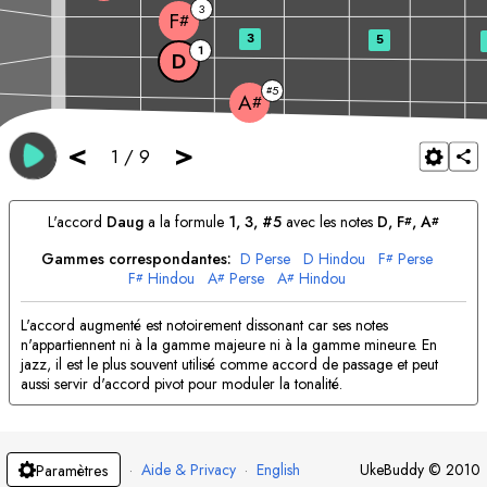
3
F
#
3
5
1
D
5
#
A
#
<
>
1
/
9
L'accord
D
aug
a la formule
1, 3, #5
avec les notes
D
, 
F
, 
A
#
#
Gammes correspondantes:
D
Perse
D
Hindou
F
Perse
#
F
Hindou
A
Perse
A
Hindou
#
#
#
L'accord augmenté est notoirement dissonant car ses notes
n'appartiennent ni à la gamme majeure ni à la gamme mineure. En
jazz, il est le plus souvent utilisé comme accord de passage et peut
aussi servir d'accord pivot pour moduler la tonalité.
·
Aide & Privacy
·
English
UkeBuddy
©
2010
Paramètres