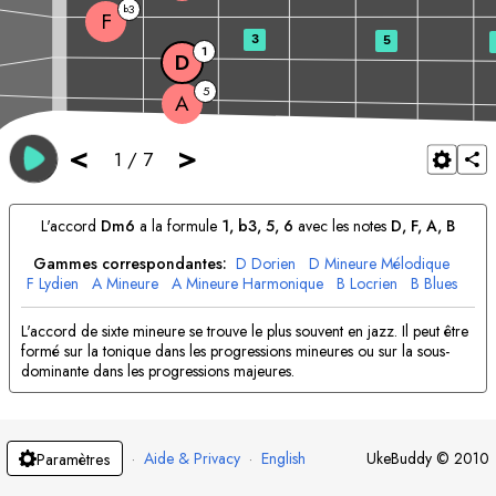
3
b
F
3
5
1
D
5
A
<
>
1
/
7
L'accord
D
m6
a la formule
1, b3, 5, 6
avec les notes
D
, 
F
, 
A
, 
B
Gammes correspondantes:
D
Dorien
D
Mineure Mélodique
F
Lydien
A
Mineure
A
Mineure Harmonique
B
Locrien
B
Blues
L'accord de sixte mineure se trouve le plus souvent en jazz. Il peut être
formé sur la tonique dans les progressions mineures ou sur la sous-
dominante dans les progressions majeures.
·
Aide & Privacy
·
English
UkeBuddy
©
2010
Paramètres