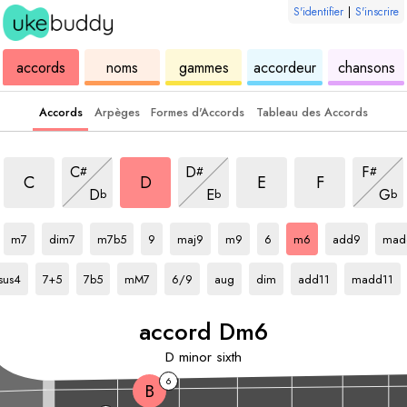
S'identifier
|
S'inscrire
de
des
de
de
u
accords
noms
gammes
accordeur
chansons
ukulélé
accords
ukulélé
ukulélé
Accords
Arpèges
Formes d'Accords
Tableau des Accords
accord
m6
accord
m6
accord
m6
accord
m6
accord
m6
accord
m6
accord
m6
C
D
F
#
#
#
accord
m6
accord
m6
accor
m6
C
D
E
F
D
E
G
b
b
b
d
D
accord
accord
D
D
accord
D
accord
accord
D
D
accord
accord
D
accord
D
accord
D
D
acc
m7
dim7
m7b5
9
maj9
m9
6
m6
add9
mad
ccord
D
accord
D
accord
D
accord
D
accord
D
accord
D
accord
D
accord
D
accord
D
sus4
7+5
7b5
mM7
6/9
aug
dim
add11
madd11
accord
D
m6
D
minor sixth
6
B