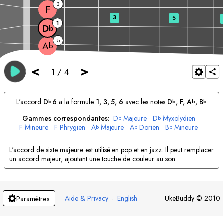
3
F
3
5
1
D
b
5
A
b
<
>
1
/
4
L'accord
D
6
a la formule
1, 3, 5, 6
avec les notes
D
, 
F
, 
A
, 
B
b
b
b
b
Gammes correspondantes:
D
Majeure
D
Myxolydien
b
b
F
Mineure
F
Phrygien
A
Majeure
A
Dorien
B
Mineure
b
b
b
B
Dorien
b
L'accord de sixte majeure est utilisé en pop et en jazz. Il peut remplacer
un accord majeur, ajoutant une touche de couleur au son.
·
Aide & Privacy
·
English
UkeBuddy
©
2010
Paramètres