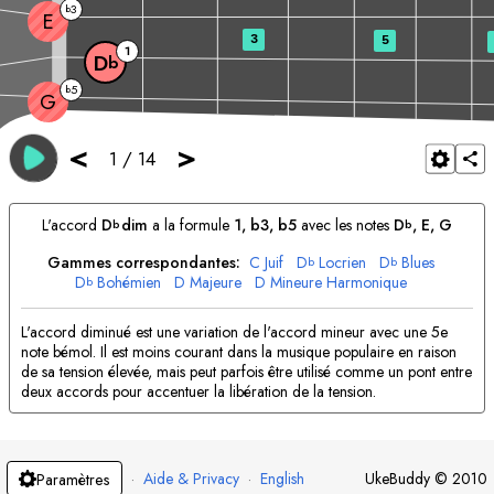
3
b
E
3
5
1
D
b
5
b
G
<
>
1
/
14
L'accord
D
dim
a la formule
1, b3, b5
avec les notes
D
, 
E
, 
G
b
b
Gammes correspondantes:
C
Juif
D
Locrien
D
Blues
b
b
D
Bohémien
D
Majeure
D
Mineure Harmonique
b
D
Mineure Mélodique
E
Juif
E
Dorien
E
Mineure Mélodique
b
F
Mineure Harmonique
G
Phrygien
G
Juif
G
Lydien
b
b
L'accord diminué est une variation de l'accord mineur avec une 5e
A
Mineure Harmonique
A
Perse
A
Myxolydien
A
Hindou
b
b
note bémol. Il est moins courant dans la musique populaire en raison
A
Juif
B
Mineure
B
Mineure Harmonique
B
Hindou
B
Arabe
de sa tension élevée, mais peut parfois être utilisé comme un pont entre
deux accords pour accentuer la libération de la tension.
·
Aide & Privacy
·
English
UkeBuddy
©
2010
Paramètres