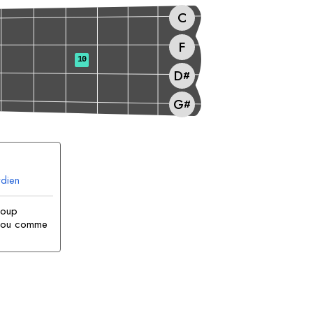
C
F
10
D
#
G
#
dien
coup
e ou comme