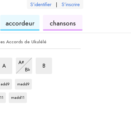
S'identifier
|
S'inscrire
de
ukulélé
accordeur
chansons
élé
ukulélé
es Accords de Ukulélé
ccord
m7
accord
m7
accord
m7
A
#
accord
m7
A
B
B
b
accord
accord
F
F
add9
madd9
ord
accord
F
11
madd11