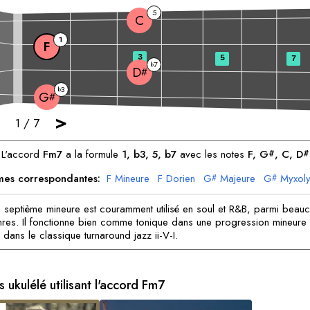
5
C
1
F
3
5
7
7
b
D
#
3
b
G
#
>
1
/
7
L'accord
F
m7
a la formule
1, b3, 5, b7
avec les notes
F
, 
G
, 
C
, 
D
#
#
es correspondantes:
F
Mineure
F
Dorien
G
Majeure
G
Myxoly
#
#
C
Mineure
C
Phrygien
D
Majeure
D
Dorien
#
#
 septième mineure est couramment utilisé en soul et R&B, parmi beau
nres. Il fonctionne bien comme tonique dans une progression mineur
dans le classique turnaround jazz ii-V-I.
 ukulélé utilisant l'accord
F
m7