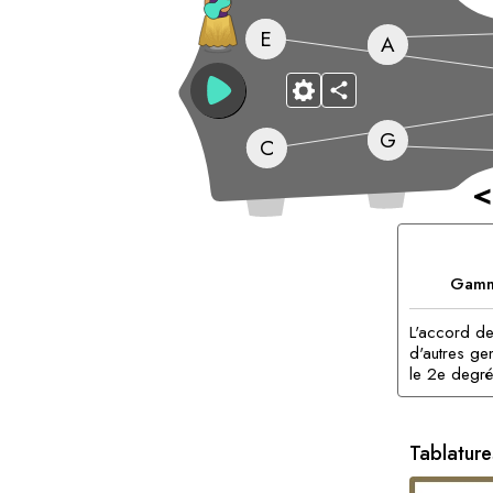
E
A
G
C
<
Gamm
L'accord de
d'autres ge
le 2e degré 
Tablatures