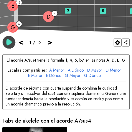
5
E
3
5
4
D
7
b
G
<
>
1
/
12
El acorde
A
7sus4 tiene la formula
1, 4, 5, b7
en las notas
A
, 
D
, 
E
, 
G
Escalas compatibles:
A
Menor
A
Dórico
D
Mayor
D
Menor
E
Menor
E
Dórico
G
Mayor
G
Dórico
El acorde de séptima con cuarta suspendida combina la cualidad
abierta y sin resolver del sus4 con una séptima dominante. Genera una
fuerte tendencia hacia la resolución y es común en rock y pop como
un acorde dramático previo a la resolución.
Tabs de ukelele con el acorde
A
7sus4