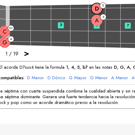
1
D
5
A
3
5
7
7
b
C
4
G
>
1
/
19
El acorde
D
7sus4 tiene la formula
1, 4, 5, b7
en las notas
D
, 
G
, 
A
, 
compatibles:
D
Menor
D
Dórico
G
Mayor
G
Menor
A
Menor
A
C
Mayor
C
Dórico
e séptima con cuarta suspendida combina la cualidad abierta y sin r
a séptima dominante. Genera una fuerte tendencia hacia la resolución
ock y pop como un acorde dramático previo a la resolución.