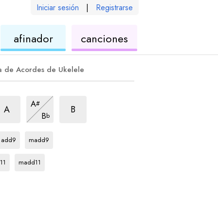
Iniciar sesión
|
Registrarse
de
de
afinador
canciones
ele
ukelele
ukelele
a de Acordes de Ukelele
corde
sus4
acorde
7sus4
acorde
7sus4
A
#
acorde
7sus4
A
B
B
b
acorde
acorde
D
D
add9
madd9
rde
acorde
D
11
madd11