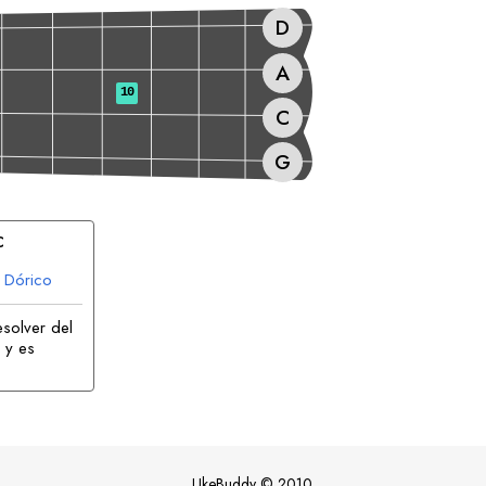
D
A
10
C
G
C
Dórico
esolver del
 y es
UkeBuddy
©
2010