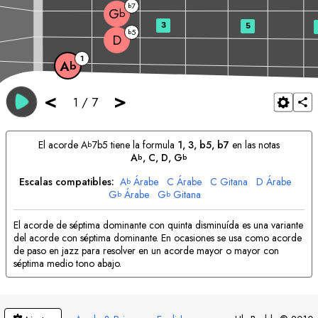
7
b
G
b
3
5
5
b
D
1
A
b
<
>
1
/
7
El acorde
A
7b5 tiene la formula
1, 3, b5, b7
en las notas
b
A
, 
C
, 
D
, 
G
b
b
Escalas compatibles:
A
Árabe
C
Árabe
C
Gitana
D
Árabe
b
G
Árabe
G
Gitana
b
b
El acorde de séptima dominante con quinta disminuída es una variante
del acorde con séptima dominante. En ocasiones se usa como acorde
de paso en jazz para resolver en un acorde mayor o mayor con
séptima medio tono abajo.