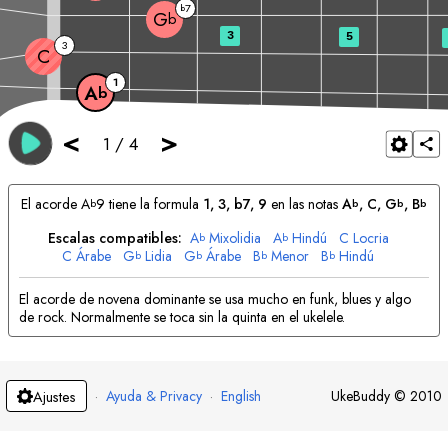
7
b
G
b
3
5
3
C
1
A
b
<
>
1
/
4
El acorde
A
9 tiene la formula
1, 3, b7, 9
en las notas
A
, 
C
, 
G
, 
B
b
b
b
b
Escalas compatibles:
A
Mixolidia
A
Hindú
C
Locria
b
b
C
Árabe
G
Lidia
G
Árabe
B
Menor
B
Hindú
b
b
b
b
El acorde de novena dominante se usa mucho en funk, blues y algo
de rock. Normalmente se toca sin la quinta en el ukelele.
·
Ayuda & Privacy
·
English
UkeBuddy
©
2010
Ajustes