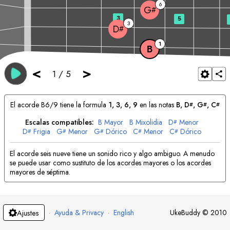
6
G
#
3
5
3
D
#
1
B
<
>
1
/
5
El acorde
B
6/9 tiene la formula
1, 3, 6, 9
en las notas
B
, 
D
, 
G
, 
C
#
#
#
Escalas compatibles:
B
Mayor
B
Mixolidia
D
Menor
#
D
Frigia
G
Menor
G
Dórico
C
Menor
C
Dórico
#
#
#
#
#
El acorde seis nueve tiene un sonido rico y algo ambiguo. A menudo
se puede usar como sustituto de los acordes mayores o los acordes
mayores de séptima.
·
Ayuda & Privacy
·
English
UkeBuddy
©
2010
Ajustes