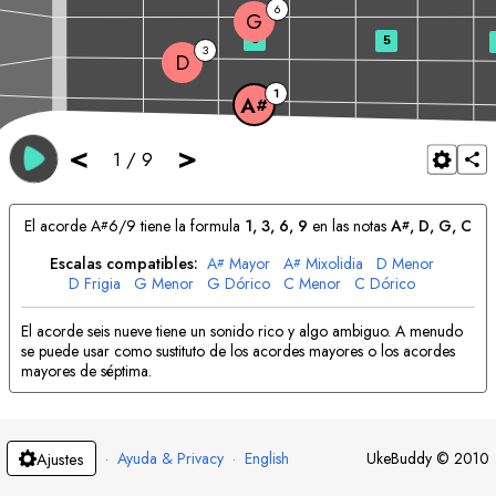
6
G
3
5
3
D
1
A
#
<
>
1
/
9
El acorde
A
6/9 tiene la formula
1, 3, 6, 9
en las notas
A
, 
D
, 
G
, 
C
#
#
Escalas compatibles:
A
Mayor
A
Mixolidia
D
Menor
#
#
D
Frigia
G
Menor
G
Dórico
C
Menor
C
Dórico
El acorde seis nueve tiene un sonido rico y algo ambiguo. A menudo
se puede usar como sustituto de los acordes mayores o los acordes
mayores de séptima.
·
Ayuda & Privacy
·
English
UkeBuddy
©
2010
Ajustes