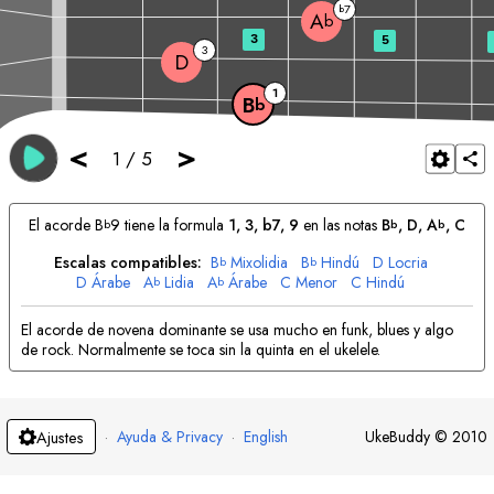
7
b
A
b
3
5
3
D
1
B
b
<
>
1
/
5
El acorde
B
9 tiene la formula
1, 3, b7, 9
en las notas
B
, 
D
, 
A
, 
C
b
b
b
Escalas compatibles:
B
Mixolidia
B
Hindú
D
Locria
b
b
D
Árabe
A
Lidia
A
Árabe
C
Menor
C
Hindú
b
b
El acorde de novena dominante se usa mucho en funk, blues y algo
de rock. Normalmente se toca sin la quinta en el ukelele.
·
Ayuda & Privacy
·
English
UkeBuddy
©
2010
Ajustes