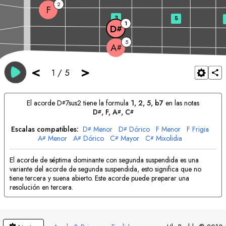
2
F
3
5
1
D
#
5
A
#
<
>
1
/
5
El acorde
D
7sus2 tiene la formula
1, 2, 5, b7
en las notas
#
D
, 
F
, 
A
, 
C
#
#
#
Escalas compatibles:
D
Menor
D
Dórico
F
Menor
F
Frigia
#
#
A
Menor
A
Dórico
C
Mayor
C
Mixolidia
#
#
#
#
El acorde de séptima dominante con segunda suspendida es una
variante del acorde de segunda suspendida, esto significa que no
tiene tercera y suena abierto. Este acorde puede preparar una
resolución en tercera.