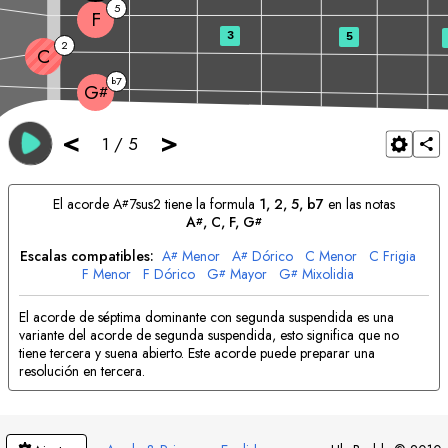
5
F
3
5
2
C
7
b
G
#
<
>
1
/
5
El acorde
A
7sus2 tiene la formula
1, 2, 5, b7
en las notas
#
A
, 
C
, 
F
, 
G
#
#
Escalas compatibles:
A
Menor
A
Dórico
C
Menor
C
Frigia
#
#
F
Menor
F
Dórico
G
Mayor
G
Mixolidia
#
#
El acorde de séptima dominante con segunda suspendida es una
variante del acorde de segunda suspendida, esto significa que no
tiene tercera y suena abierto. Este acorde puede preparar una
resolución en tercera.