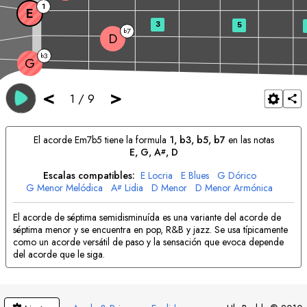
1
E
3
5
7
b
D
3
b
G
<
>
1
/
9
El acorde
E
m7b5 tiene la formula
1, b3, b5, b7
en las notas
E
, 
G
, 
A
, 
D
#
Escalas compatibles:
E
Locria
E
Blues
G
Dórico
G
Menor Melódica
A
Lidia
D
Menor
D
Menor Armónica
#
El acorde de séptima semidisminuída es una variante del acorde de
séptima menor y se encuentra en pop, R&B y jazz. Se usa típicamente
como un acorde versátil de paso y la sensación que evoca depende
del acorde que le siga.