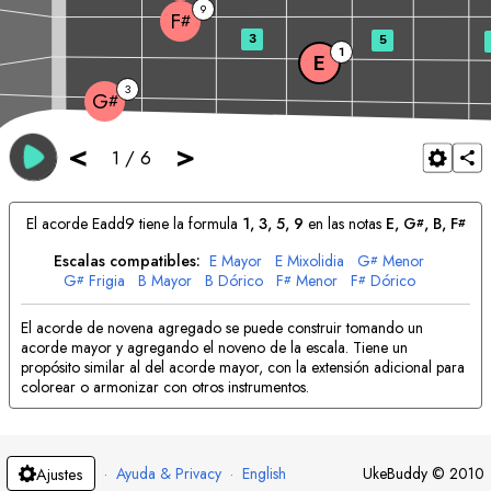
9
F
#
3
5
1
E
3
G
#
<
>
1
/
6
El acorde
E
add9 tiene la formula
1, 3, 5, 9
en las notas
E
, 
G
, 
B
, 
F
#
#
Escalas compatibles:
E
Mayor
E
Mixolidia
G
Menor
#
G
Frigia
B
Mayor
B
Dórico
F
Menor
F
Dórico
#
#
#
El acorde de novena agregado se puede construir tomando un
acorde mayor y agregando el noveno de la escala. Tiene un
propósito similar al del acorde mayor, con la extensión adicional para
colorear o armonizar con otros instrumentos.
·
Ayuda & Privacy
·
English
UkeBuddy
©
2010
Ajustes