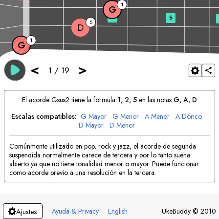
1
G
3
5
5
D
1
G
<
>
1
/
19
El acorde
G
sus2 tiene la formula
1, 2, 5
en las notas
G
, 
A
, 
D
Escalas compatibles:
G
Mayor
G
Menor
A
Menor
A
Dórico
D
Mayor
D
Menor
Comúnmente utilizado en pop, rock y jazz, el acorde de segunda
suspendida normalmente carece de tercera y por lo tanto suena
abierto ya que no tiene tonalidad menor o mayor. Puede funcionar
como acorde previo a una resolución en la tercera.
·
Ayuda & Privacy
·
English
UkeBuddy
©
2010
Ajustes