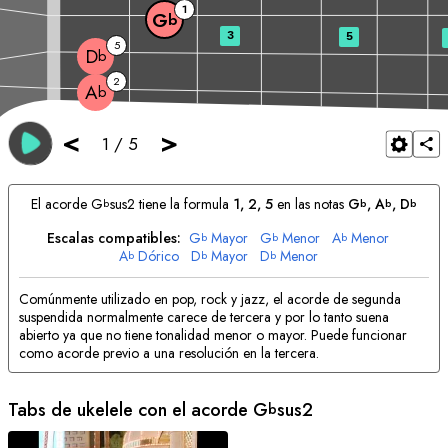
1
G
b
3
5
5
D
b
2
A
b
<
>
1
/
5
El acorde
G
sus2 tiene la formula
1, 2, 5
en las notas
G
, 
A
, 
D
b
b
b
b
Escalas compatibles:
G
Mayor
G
Menor
A
Menor
b
b
b
A
Dórico
D
Mayor
D
Menor
b
b
b
Comúnmente utilizado en pop, rock y jazz, el acorde de segunda
suspendida normalmente carece de tercera y por lo tanto suena
abierto ya que no tiene tonalidad menor o mayor. Puede funcionar
como acorde previo a una resolución en la tercera.
Tabs de ukelele con el acorde
G
sus2
b