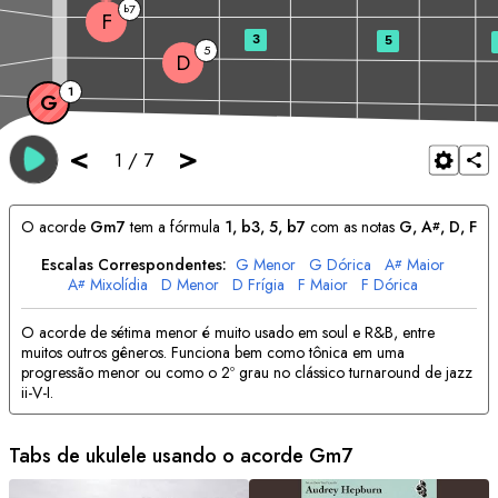
7
b
F
3
5
5
D
1
G
<
>
1
/
7
O acorde
G
m7
tem a fórmula
1, b3, 5, b7
com as notas
G
, 
A
, 
D
, 
F
#
Escalas Correspondentes:
G
Menor
G
Dórica
A
Maior
#
A
Mixolídia
D
Menor
D
Frígia
F
Maior
F
Dórica
#
O acorde de sétima menor é muito usado em soul e R&B, entre
muitos outros gêneros. Funciona bem como tônica em uma
progressão menor ou como o 2º grau no clássico turnaround de jazz
ii-V-I.
Tabs de ukulele usando o acorde
G
m7