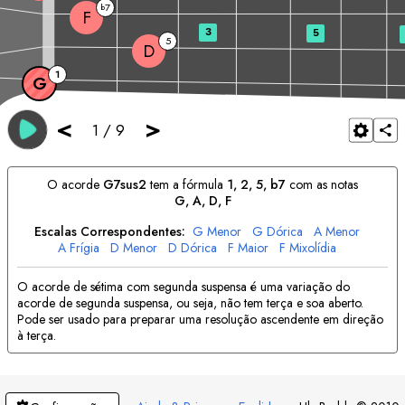
7
b
F
3
5
5
D
1
G
<
>
1
/
9
O acorde
G
7sus2
tem a fórmula
1, 2, 5, b7
com as notas
G
, 
A
, 
D
, 
F
Escalas Correspondentes:
G
Menor
G
Dórica
A
Menor
A
Frígia
D
Menor
D
Dórica
F
Maior
F
Mixolídia
O acorde de sétima com segunda suspensa é uma variação do
acorde de segunda suspensa, ou seja, não tem terça e soa aberto.
Pode ser usado para preparar uma resolução ascendente em direção
à terça.