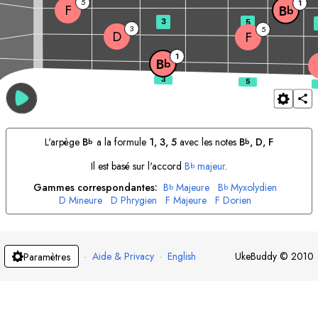
5
1
F
B
b
3
5
3
5
D
F
1
B
b
L'arpège
B
a la formule
1, 3, 5
avec les notes
B
, 
D
, 
F
b
b
Il est basé sur l'accord
B
majeur
.
b
Gammes correspondantes:
B
Majeure
B
Myxolydien
b
b
D
Mineure
D
Phrygien
F
Majeure
F
Dorien
·
Aide & Privacy
·
English
UkeBuddy
©
2010
Paramètres