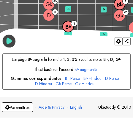
5
#
1
G
B
b
b
3
5
3
5
#
D
G
b
1
B
b
L'arpège
B
aug
a la formule
1, 3, #5
avec les notes
B
, 
D
, 
G
b
b
b
Il est basé sur l'accord
B
augmenté
.
b
Gammes correspondantes:
B
Perse
B
Hindou
D
Perse
b
b
D
Hindou
G
Perse
G
Hindou
b
b
·
Aide & Privacy
·
English
UkeBuddy
©
2010
Paramètres