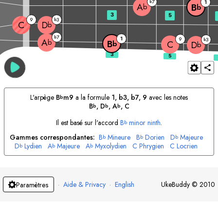
7
b
1
A
B
b
b
3
5
9
3
b
C
D
b
7
b
1
9
3
b
A
b
B
C
b
D
b
L'arpège
B
m9
a la formule
1, b3, b7, 9
avec les notes
b
B
, 
D
, 
A
, 
C
b
b
b
Il est basé sur l'accord
B
minor ninth
.
b
Gammes correspondantes:
B
Mineure
B
Dorien
D
Majeure
b
b
b
D
Lydien
A
Majeure
A
Myxolydien
C
Phrygien
C
Locrien
b
b
b
·
Aide & Privacy
·
English
UkeBuddy
©
2010
Paramètres