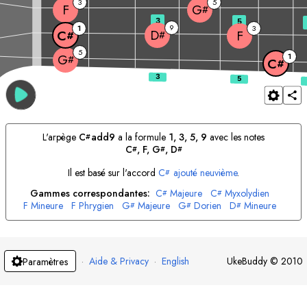
3
5
F
G
#
3
5
9
1
3
D
F
C
#
#
5
1
G
#
C
#
L'arpège
C
add9
a la formule
1, 3, 5, 9
avec les notes
#
C
, 
F
, 
G
, 
D
#
#
#
Il est basé sur l'accord
C
ajouté neuvième
.
#
Gammes correspondantes:
C
Majeure
C
Myxolydien
#
#
F
Mineure
F
Phrygien
G
Majeure
G
Dorien
D
Mineure
#
#
#
D
Dorien
#
·
Aide & Privacy
·
English
UkeBuddy
©
2010
Paramètres