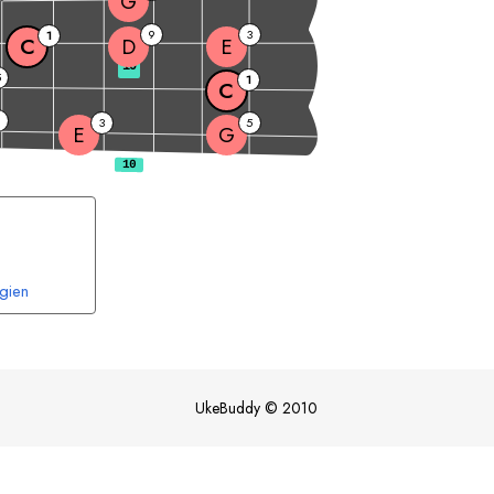
G
9
3
1
C
D
E
10
5
1
C
9
3
5
E
G
gien
UkeBuddy
©
2010