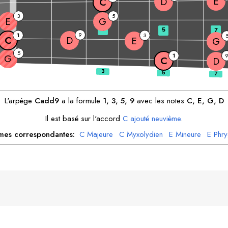
E
D
C
3
5
E
G
3
5
7
9
1
3
C
D
E
G
5
1
G
C
D
L'arpège
C
add9
a la formule
1, 3, 5, 9
avec les notes
C
, 
E
, 
G
, 
D
Il est basé sur l'accord
C
ajouté neuvième
.
es correspondantes:
C
Majeure
C
Myxolydien
E
Mineure
E
Phry
G
Majeure
G
Dorien
D
Mineure
D
Dorien