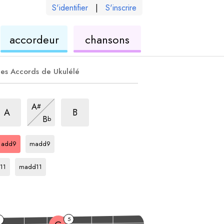
S'identifier
|
S'inscrire
de
ukulélé
accordeur
chansons
élé
ukulélé
es Accords de Ukulélé
rpège
dd9
arpège
add9
arpège
add9
A
#
arpège
add9
A
B
B
b
arpège
arpège
C
C
add9
madd9
ège
arpège
C
11
madd11
5