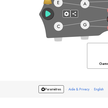
E
A
G
C
Gamm
·
Aide & Privacy
·
English
Paramètres