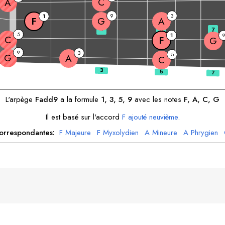
C
A
9
3
1
F
G
A
3
5
7
5
1
C
F
G
9
3
5
G
A
C
L'arpège
F
add9
a la formule
1, 3, 5, 9
avec les notes
F
, 
A
, 
C
, 
G
Il est basé sur l'accord
F
ajouté neuvième
.
rrespondantes:
F
Majeure
F
Myxolydien
A
Mineure
A
Phrygien
C
Dorien
G
Mineure
G
Dorien