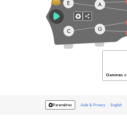
E
A
G
C
Gammes co
·
Aide & Privacy
·
English
Paramètres