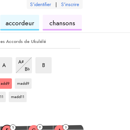
S'identifier
|
S'inscrire
de
ukulélé
accordeur
chansons
élé
ukulélé
es Accords de Ukulélé
rpège
dd9
arpège
add9
arpège
add9
A
#
arpège
add9
A
B
B
b
arpège
arpège
F
F
add9
madd9
ège
arpège
F
11
madd11
9
3
1