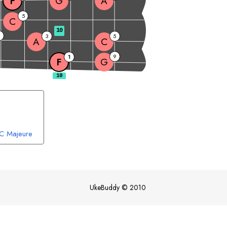
F
G
A
5
C
10
9
3
5
A
C
9
1
F
G
C
Majeure
UkeBuddy
©
2010