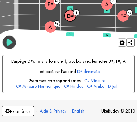
3
5
b
b
A
F
#
3
5
1
3
b
D
F
#
#
5
b
A
L'arpège
D
dim
a la formule
1, b3, b5
avec les notes
D
, 
F
, 
A
#
#
#
Il est basé sur l'accord
D
diminuée
.
#
Gammes correspondantes:
C
Mineure
#
C
Mineure Harmonique
C
Hindou
C
Arabe
D
Juif
#
#
#
D
Locrien
D
Blues
D
Bohémien
E
Majeure
#
#
#
E
Mineure Harmonique
E
Mineure Mélodique
F
Juif
F
Dorien
#
F
Mineure Mélodique
G
Mineure Harmonique
G
Phrygien
#
#
G
Juif
A
Lydien
A
Mineure Harmonique
A
Perse
#
#
#
·
Aide & Privacy
·
English
UkeBuddy
©
2010
Paramètres
B
Myxolydien
B
Hindou
B
Juif