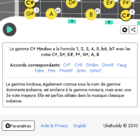
D
C
E
F
#
#
#
#
5
6
b
7
b
1
G
A
#
B
C
#
La gamme
C
Hindou
a la formule
1, 2, 3, 4, 5, b6, b7
avec les
#
notes
C
, 
D
, E#, 
F
, 
G
, 
A
, 
B
#
#
#
#
Accords correspondants:
C
7
C
9
D
dim
D
m9
F
aug
#
#
#
#
F
dim
F
m
F
mM7
G
m
G
m7
#
#
#
#
La gamme hindoue, également connue sous le nom de gamme
dominante éolienne, est similaire à la gamme mineure, mais avec une
3e note majeure. Elle est parfois utilisée dans la musique classique
indienne.
·
Aide & Privacy
·
English
UkeBuddy
©
2010
Paramètres