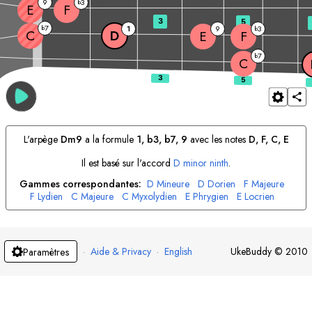
9
3
b
E
F
3
5
7
b
1
9
3
b
C
D
E
F
7
b
C
L'arpège
D
m9
a la formule
1, b3, b7, 9
avec les notes
D
, 
F
, 
C
, 
E
Il est basé sur l'accord
D
minor ninth
.
Gammes correspondantes:
D
Mineure
D
Dorien
F
Majeure
F
Lydien
C
Majeure
C
Myxolydien
E
Phrygien
E
Locrien
·
Aide & Privacy
·
English
UkeBuddy
©
2010
Paramètres