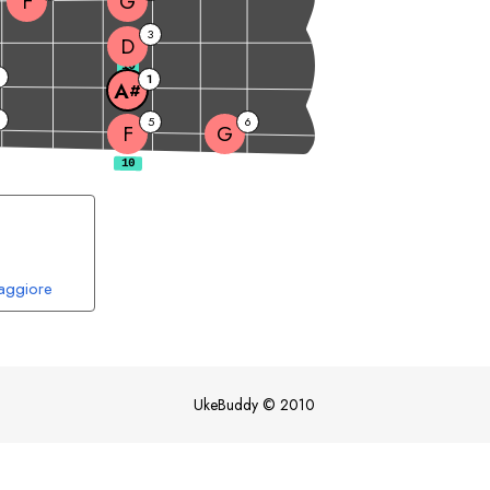
F
G
3
D
10
6
1
A
#
5
6
F
G
aggiore
UkeBuddy
©
2010