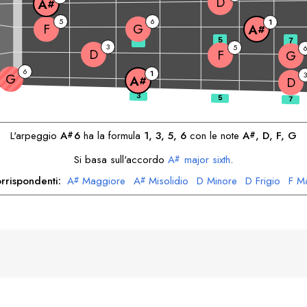
D
A
#
5
6
1
F
G
A
#
3
5
7
3
5
D
F
G
6
1
3
G
A
#
D
L'arpeggio
A
6
ha la formula
1, 3, 5, 6
con le note
A
, 
D
, 
F
, 
G
#
#
Si basa sull'accordo
A
major sixth
.
#
rrispondenti:
A
Maggiore
A
Misolidio
D
Minore
D
Frigio
F
M
#
#
F
Dorica
G
Minore
G
Dorica