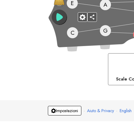
E
A
G
C
Scale Co
·
Aiuto & Privacy
·
English
Impostazioni