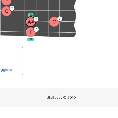
F
2
C
10
2
1
C
A
#
5
F
ggiore
UkeBuddy
©
2010