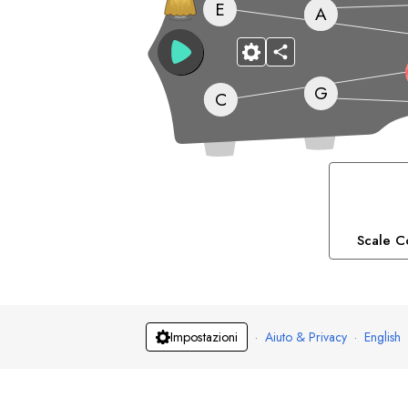
E
A
G
C
Scale C
·
Aiuto & Privacy
·
English
Impostazioni