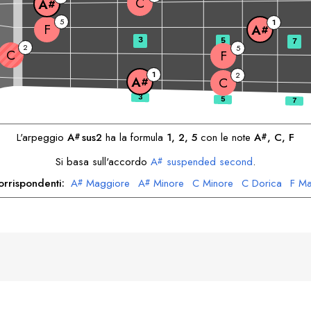
C
A
#
5
1
F
A
#
3
5
7
2
5
C
F
1
2
A
C
#
L'arpeggio
A
sus2
ha la formula
1, 2, 5
con le note
A
, 
C
, 
F
#
#
Si basa sull'accordo
A
suspended second
.
#
orrispondenti:
A
Maggiore
A
Minore
C
Minore
C
Dorica
F
Ma
#
#
F
Minore