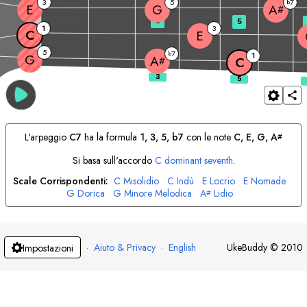
3
5
7
b
E
G
A
#
3
5
1
3
C
E
5
7
b
1
G
A
#
C
L'arpeggio
C
7
ha la formula
1, 3, 5, b7
con le note
C
, 
E
, 
G
, 
A
#
Si basa sull'accordo
C
dominant seventh
.
Scale Corrispondenti:
C
Misolidio
C
Indù
E
Locrio
E
Nomade
G
Dorica
G
Minore Melodica
A
Lidio
#
·
Aiuto & Privacy
·
English
UkeBuddy
©
2010
Impostazioni