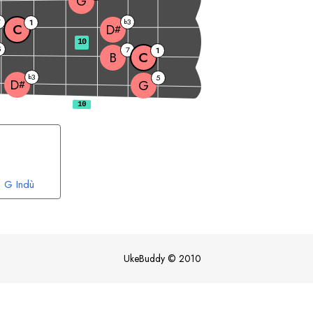
G
7
3
1
b
C
D
#
10
5
7
1
B
C
3
b
5
D
G
#
G
Indù
UkeBuddy
©
2010