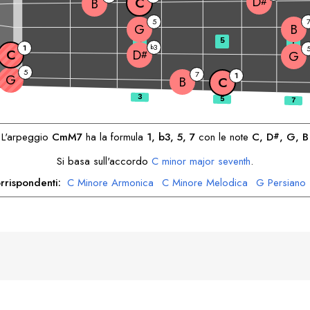
D
C
#
B
5
G
B
3
5
7
3
1
b
C
D
#
G
5
7
1
G
B
C
L'arpeggio
C
mM7
ha la formula
1, b3, 5, 7
con le note
C
, 
D
, 
G
, 
B
#
Si basa sull'accordo
C
minor major seventh
.
rrispondenti:
C
Minore Armonica
C
Minore Melodica
G
Persiano
B
Persiano
B
Ebraico