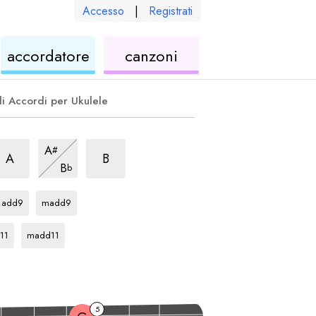
Accesso
|
Registrati
le
ukulele
di
accordatore
canzoni
ukulele
li Accordi per Ukulele
rpeggio
mM7
arpeggio
mM7
arpeggio
mM7
A
#
arpeggio
mM7
A
B
B
b
io
arpeggio
arpeggio
C
C
add9
madd9
eggio
arpeggio
C
11
madd11
5