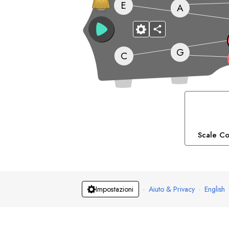
E
A
G
C
Scale Co
·
Aiuto & Privacy
·
English
Impostazioni