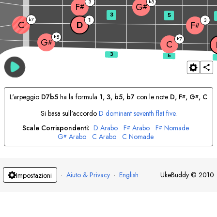
3
5
b
F
G
#
#
3
5
7
b
1
3
C
D
F
#
5
b
7
b
G
#
C
L'arpeggio
D
7b5
ha la formula
1, 3, b5, b7
con le note
D
, 
F
, 
G
, 
C
#
#
Si basa sull'accordo
D
dominant seventh flat five
.
Scale Corrispondenti:
D
Arabo
F
Arabo
F
Nomade
#
#
G
Arabo
C
Arabo
C
Nomade
#
·
Aiuto & Privacy
·
English
UkeBuddy
©
2010
Impostazioni