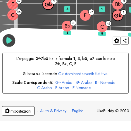
7
3
b
1
E
B
G
b
b
3
5
5
b
7
b
1
C
E
G
b
3
5
b
B
b
C
L'arpeggio
G
7b5
ha la formula
1, 3, b5, b7
con le note
b
G
, 
B
, 
C
, 
E
b
b
Si basa sull'accordo
G
dominant seventh flat five
.
b
Scale Corrispondenti:
G
Arabo
B
Arabo
B
Nomade
b
b
b
C
Arabo
E
Arabo
E
Nomade
·
Aiuto & Privacy
·
English
UkeBuddy
©
2010
Impostazioni