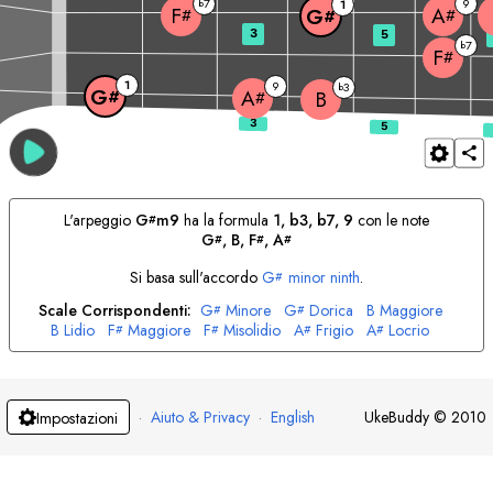
7
9
b
1
F
A
G
#
#
#
3
5
7
b
F
#
1
9
3
b
G
A
#
B
#
L'arpeggio
G
m9
ha la formula
1, b3, b7, 9
con le note
#
G
, 
B
, 
F
, 
A
#
#
#
Si basa sull'accordo
G
minor ninth
.
#
Scale Corrispondenti:
G
Minore
G
Dorica
B
Maggiore
#
#
B
Lidio
F
Maggiore
F
Misolidio
A
Frigio
A
Locrio
#
#
#
#
·
Aiuto & Privacy
·
English
UkeBuddy
©
2010
Impostazioni