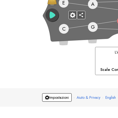
E
A
G
C
L
Scale Cor
·
Aiuto & Privacy
·
English
Impostazioni