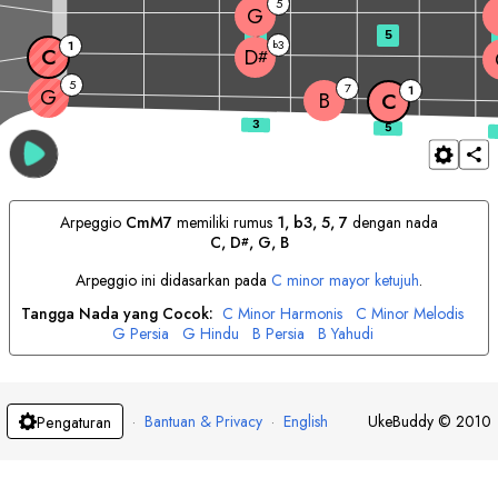
5
G
3
5
3
1
b
C
D
#
5
7
1
G
B
C
Arpeggio
C
mM7
memiliki rumus
1, b3, 5, 7
dengan nada
C
, 
D
, 
G
, 
B
#
Arpeggio ini didasarkan pada
C
minor mayor ketujuh
.
Tangga Nada yang Cocok:
C
Minor Harmonis
C
Minor Melodis
G
Persia
G
Hindu
B
Persia
B
Yahudi
·
Bantuan & Privacy
·
English
UkeBuddy
©
2010
Pengaturan